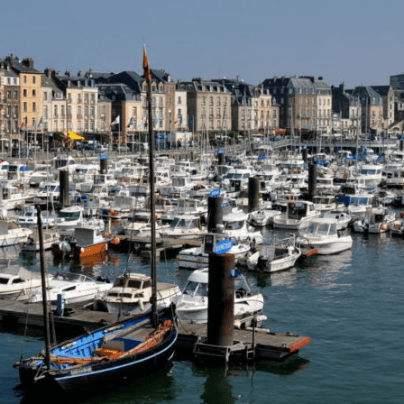
Exporter les lignes sélectionnées
Exporter toutes les colonnes
Exporter uniquement les colonnes affichées
Menu
<
>
Bienvenue à l'AVF Dieppe
Nouveaux arrivants Accueil et Service
Livret d'accueil et bulletin trimestriel
?>
Images de la page d'accueil
Cliquez pour éditer
Texte, bouton et/ou inscription à la newsletter
Cliquez pour éditer
Bien dans sa ville, Bien dans sa