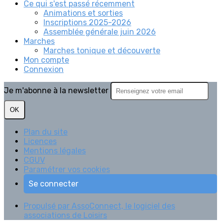
Ce qui s'est passé récemment
Animations et sorties
Inscriptions 2025-2026
Assemblée générale juin 2026
Marches
Marches tonique et découverte
Mon compte
Connexion
Je m'abonne à la newsletter
OK
Plan du site
Licences
Mentions légales
CGUV
Paramétrer vos cookies
Se connecter
Propulsé par AssoConnect, le logiciel des
associations de Loisirs