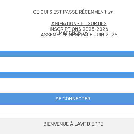
CE QUI S'EST PASSÉ RÉCEMMENT
▴
▾
ANIMATIONS ET SORTIES
INSCRIPTIONS 2025-2026
MARCHES
▴
▾
ASSEMBLÉE GÉNÉRALE JUIN 2026
SE CONNECTER
BIENVENUE À L'AVF DIEPPE